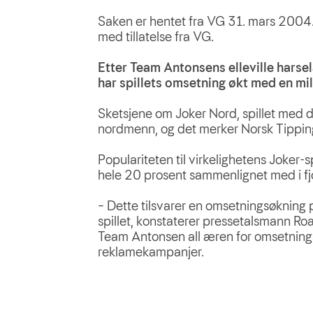
Saken er hentet fra VG 31. mars 2004.
med tillatelse fra VG.
Etter Team Antonsens elleville harsel
har spillets omsetning økt med en mil
Sketsjene om Joker Nord, spillet med d
nordmenn, og det merker Norsk Tipping
Populariteten til virkelighetens Joker-s
hele 20 prosent sammenlignet med i fjo
– Dette tilsvarer en omsetningsøkning p
spillet, konstaterer pressetalsmann Roar
Team Antonsen all æren for omsetning
reklamekampanjer.