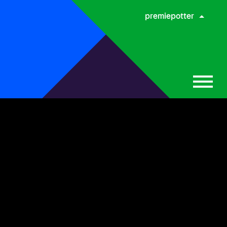
premiepotter