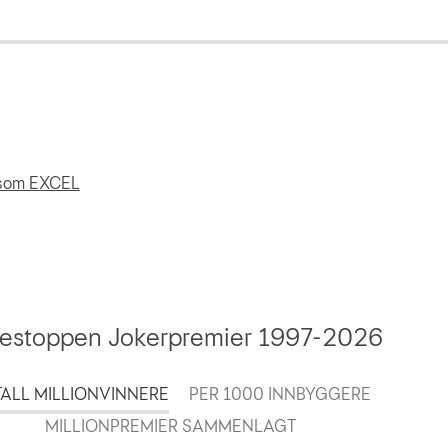
 som EXCEL
kestoppen Jokerpremier 1997-2026
ALL MILLIONVINNERE
PER 1000 INNBYGGERE
MILLIONPREMIER SAMMENLAGT