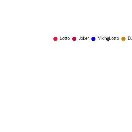
Lotto
Joker
VikingLotto
Eu